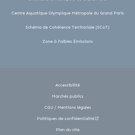
lien 
Centre Aquatique Olympique Métropole du Grand Paris
lien externe
Schéma de Cohérence Territoriale (SCoT)
lien externe
Zone à Faibles Émissions
Accessibilité
Marchés publics
CGU / Mentions légales
Politiques de confidentialité
Plan du site