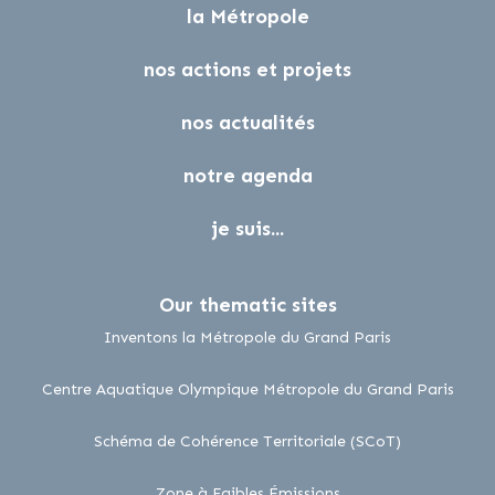
la Métropole
nos actions et projets
nos actualités
notre agenda
je suis...
Our thematic sites
lien externe
Inventons la Métropole du Grand Paris
lien 
Centre Aquatique Olympique Métropole du Grand Paris
lien externe
Schéma de Cohérence Territoriale (SCoT)
lien externe
Zone à Faibles Émissions