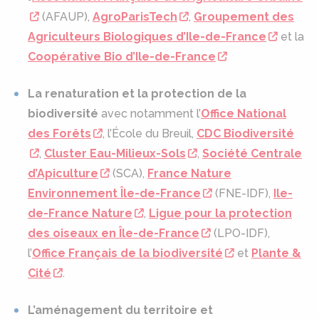
(AFAUP),
AgroParisTech
,
Groupement des
Agriculteurs Biologiques d’Ile-de-France
et la
Coopérative Bio d’Ile-de-France
La renaturation et la protection de la
biodiversité
avec notamment l’
Office National
des Forêts
, l’École du Breuil,
CDC Biodiversité
,
Cluster Eau-Milieux-Sols
,
Société Centrale
d’Apiculture
(SCA),
France Nature
Environnement Île-de-France
(FNE-IDF),
Ile-
de-France Nature
,
Ligue pour la protection
des oiseaux en Île-de-France
(LPO-IDF),
l’
Office Français de la biodiversité
et
Plante &
Cité
.
L’aménagement du territoire et