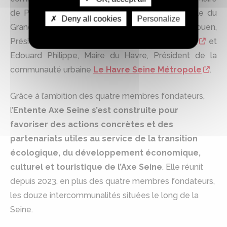
de Paris, Patrick Ollier, Président de la Métropole du
Deny all cookies
Personalize
Grand Paris, Nicolas Mayer-Rossignol, Maire de Rouen,
Président de la
Métropole Rouen Normandie
et
Edouard Philippe, Maire du Havre, Président de la
communauté urbaine
Le Havre Seine Métropole
.
Grâce à l’ambition des quatre membres fondateurs,
l’
Entente Axe Seine s’est construite pour
favoriser des actions concrètes et des
partenariats utiles au service de la transition
écologique, du développement économique,
culturel et touristique de l’Axe Seine
. Elle réunit
depuis 2023, en plus des quatre membres fondateurs,
les douze intercommunalités situées le long de la
Seine.