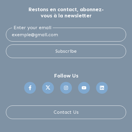
Restons en contact, abonnez-
vous à la newsletter
Enter your email
Subscribe
Follow Us
Suivez-nous sur Facebook
Suivez-nous sur Twitter
Suivez-nous sur Instagr
Suivez-nous sur 
Suivez-no
Contact Us