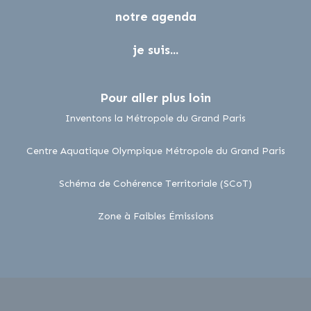
notre agenda
je suis...
Pour aller plus loin
lien externe
Inventons la Métropole du Grand Paris
lien 
Centre Aquatique Olympique Métropole du Grand Paris
lien externe
Schéma de Cohérence Territoriale (SCoT)
lien externe
Zone à Faibles Émissions