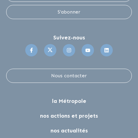
S’abonner
Suivez-nous
Suivez-nous sur Facebook
Suivez-nous sur Twitter
Suivez-nous sur Instagr
Suivez-nous sur 
Suivez-no
Nous contacter
la Métropole
nos actions et projets
nos actualités