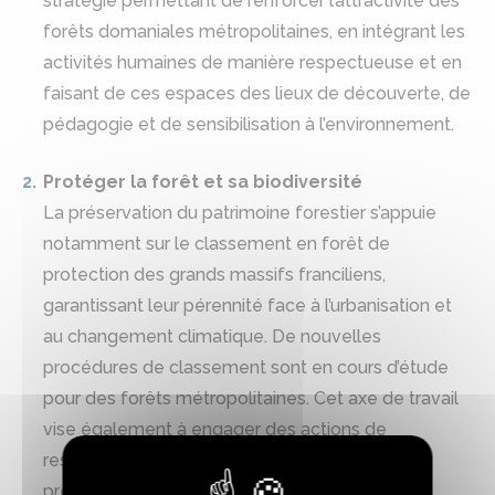
stratégie permettant de renforcer l’attractivité des
forêts domaniales métropolitaines, en intégrant les
activités humaines de manière respectueuse et en
faisant de ces espaces des lieux de découverte, de
pédagogie et de sensibilisation à l’environnement.
Protéger la forêt et sa biodiversité
La préservation du patrimoine forestier s’appuie
notamment sur le classement en forêt de
protection des grands massifs franciliens,
garantissant leur pérennité face à l’urbanisation et
au changement climatique. De nouvelles
procédures de classement sont en cours d’étude
pour des forêts métropolitaines. Cet axe de travail
vise également à engager des actions de
restauration de milieux remarquables ou de
préservation d’espèces patrimoniales.