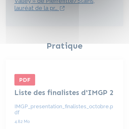
Valley » de Pierrefitte/Stains,
lien externe
lauréat de la pr…
Pratique
PDF
Liste des finalistes d'IMGP 2
IMGP_presentation_finalistes_octobre.p
df
4.82 Mo