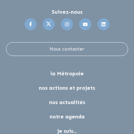
Suivez-nous
Suivez-nous sur Facebook
Suivez-nous sur Twitter
Suivez-nous sur Instagr
Suivez-nous sur 
Suivez-no
Nous contacter
la Métropole
nos actions et projets
nos actualités
notre agenda
je suis...