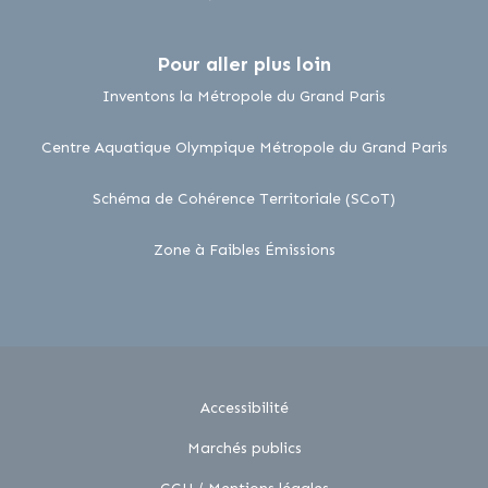
Pour aller plus loin
lien externe
Inventons la Métropole du Grand Paris
lien 
Centre Aquatique Olympique Métropole du Grand Paris
lien externe
Schéma de Cohérence Territoriale (SCoT)
lien externe
Zone à Faibles Émissions
Accessibilité
Marchés publics