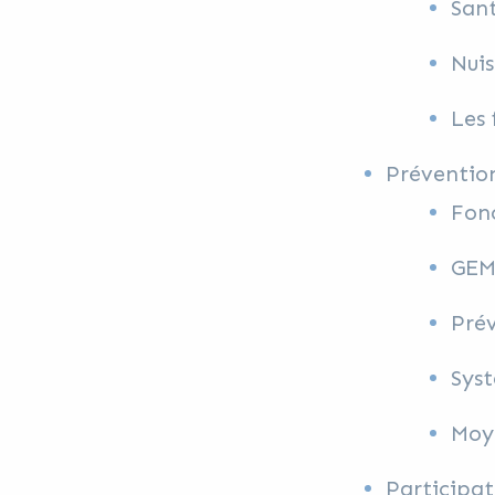
Sant
Nuis
Les 
Prévention
Fonc
GEM
Prév
Sys
Moy
Participa