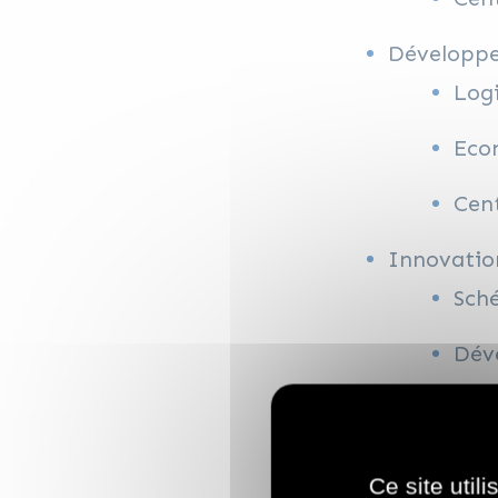
Développ
Logi
Econ
Cent
Innovatio
Sch
Déve
IA
Inc
Ce site util