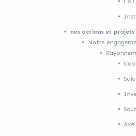
Le 
Ins
nos actions et projets
Notre engagemen
Rayonneme
Coop
Salo
Inve
Sout
Axe