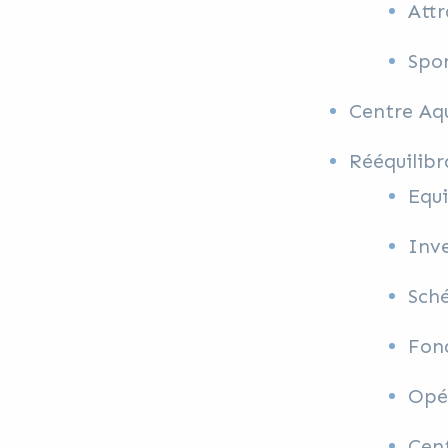
Attr
Spo
Centre Aq
Rééquilibr
Equ
Inve
Sché
Fond
Opér
Cent