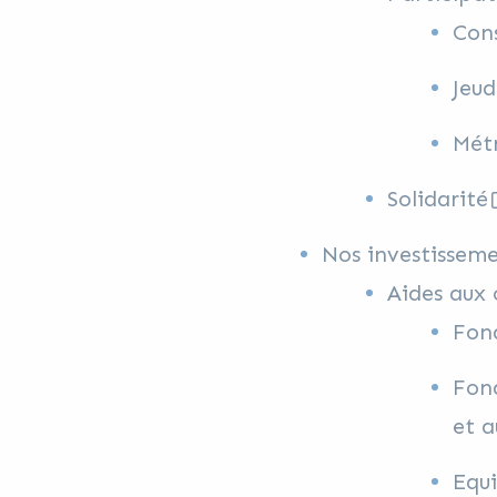
Con
Jeud
Mét
Solidarité
Nos investisseme
Aides aux
Fond
Fond
et a
Equ