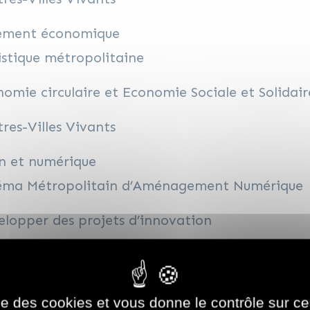
ement économique
stique métropolitaine
omie circulaire et Economie Sociale et Solidair
res-Villes Vivants
n et numérique
éma Métropolitain d’Aménagement Numérique
lopper des projets d’innovation
lusion Numérique et Numérique responsable
ise des cookies et vous donne le contrôle sur 