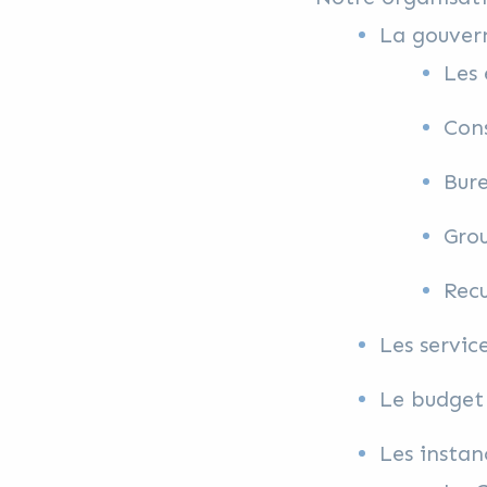
La gouver
Les 
Cons
Bur
Grou
Recu
Les servic
Le budget
Les instan