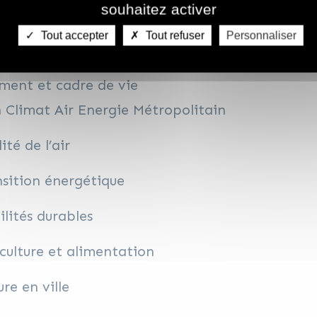
souhaitez activer
étropole et les données du territoire
Tout accepter
Tout refuser
Personnaliser
aux d’acteurs publics métropolitains
ment et cadre de vie
 Climat Air Energie Métropolitain
ité de l’air
sition énergétique
lités durables
culture et alimentation
re en ville