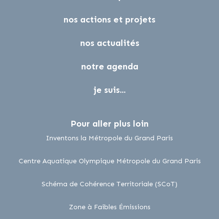
nos actions et projets
nos actualités
notre agenda
je suis...
Pour aller plus loin
lien externe
Inventons la Métropole du Grand Paris
lien 
Centre Aquatique Olympique Métropole du Grand Paris
lien externe
Schéma de Cohérence Territoriale (SCoT)
lien externe
Zone à Faibles Émissions