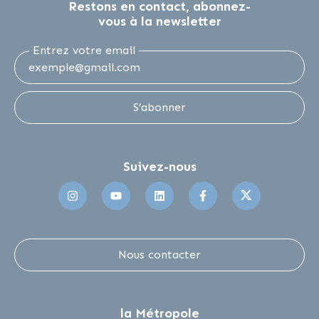
Restons en contact, abonnez-
vous à la newsletter
Entrez votre email
S’abonner
Suivez-nous
Suivez-nous sur Instagram
Suivez-nous sur Youtube
Suivez-nous sur Linkedin
Suivez-nous sur 
Suivez-no
Nous contacter
la Métropole