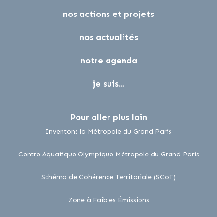
nos actions et projets
nos actualités
notre agenda
je suis...
Pour aller plus loin
lien externe
Inventons la Métropole du Grand Paris
lien 
Centre Aquatique Olympique Métropole du Grand Paris
lien externe
Schéma de Cohérence Territoriale (SCoT)
lien externe
Zone à Faibles Émissions