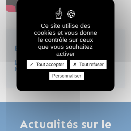
Ce site utilise des
cookies et vous donne
le contrôle sur ceux
que vous souhaitez
En savoir plus
activer
Le Centre Aquatique Olympique
Tout accepter
Tout refuser
Métropole du Grand Paris
Personnaliser
Actualités sur le