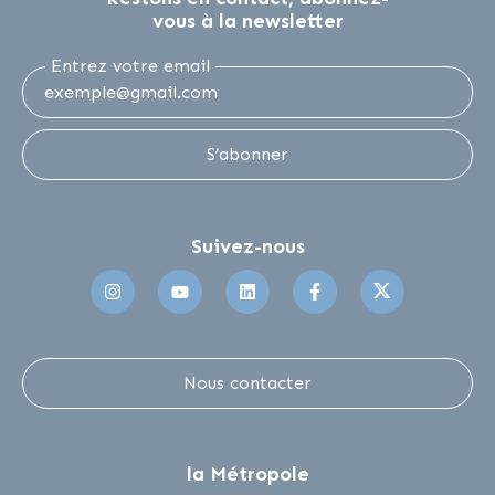
vous à la newsletter
Entrez votre email
S’abonner
Suivez-nous
Suivez-nous sur Instagram
Suivez-nous sur Youtube
Suivez-nous sur Linkedin
Suivez-nous sur 
Suivez-no
Nous contacter
la Métropole