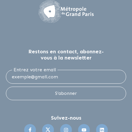
Restons en contact, abonnez-
vous à la newsletter
Entrez votre email
S’abonner
Suivez-nous
Suivez-nous sur Facebook
Suivez-nous sur Twitter
Suivez-nous sur Instagr
Suivez-nous sur 
Suivez-no