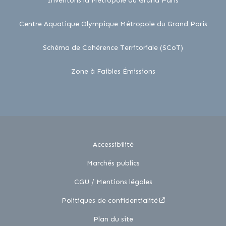
Inventons la Métropole du Grand Paris
lien 
Centre Aquatique Olympique Métropole du Grand Paris
lien externe
Schéma de Cohérence Territoriale (SCoT)
lien externe
Zone à Faibles Émissions
Accessibilité
Marchés publics
CGU / Mentions légales
Politiques de confidentialité
Plan du site