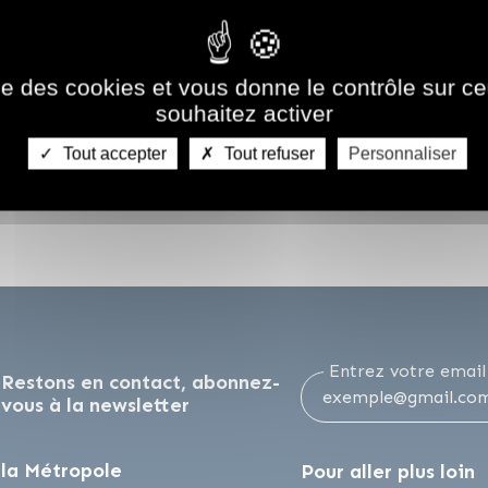
Conseil métropolitain
ise des cookies et vous donne le contrôle sur 
souhaitez activer
Tout accepter
Tout refuser
Personnaliser
Entrez votre email
Restons en contact, abonnez-
vous à la newsletter
la Métropole
Pour aller plus loin