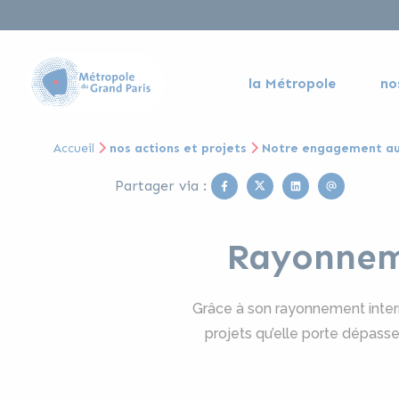
la Métropole
no
Accueil
nos actions et projets
Notre engagement au
Facebook
Twitter
Linkedin
Email
Partager via :
Rayonneme
Grâce à son rayonnement interna
projets qu’elle porte dépassen