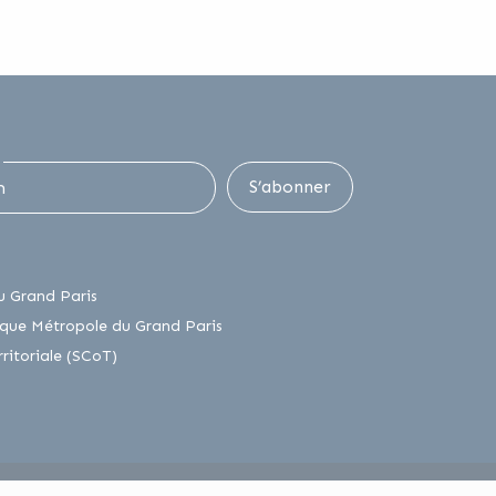
S’abonner
lien externe
u Grand Paris
lien externe
que Métropole du Grand Paris
lien externe
itoriale (SCoT)
lien externe
ntialité
Plan du site