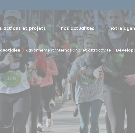
s actions et projets
nos actualités
notre age
quotidien
Rayonnement international et attractivité
Dévelop