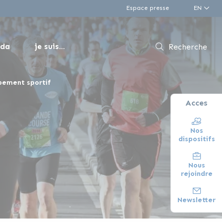
Espace presse
EN
nda
je suis...
Recherche
pement sportif
Acces
Nos
dispositifs
Nous
rejoindre
Newsletter