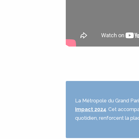
La Métropole du Grand Pari
Impact 2024
. Cet accompag
quotidien, renforcent la pla