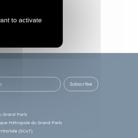
ant to activate
Subscribe
lien externe
u Grand Paris
lien externe
que Métropole du Grand Paris
lien externe
itoriale (SCoT)