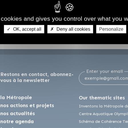
 cookies and gives you control over what you w
OK, accept all
Deny all cookies
Personalize
Enter your email
Restons en contact, abonnez-
vous à la newsletter
la Métropole
Our thematic sites
nos actions et projets
am
outube
sur Linkedin
Inventons la Métropole d
nos actualités
Centre Aquatique Olympi
notre agenda
Schéma de Cohérence Terr