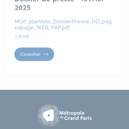
2025
MGP_planVelo_DossierPresse_HD_pag
eàpage_WEB_PAP.pdf
3.78 MB
Consulter