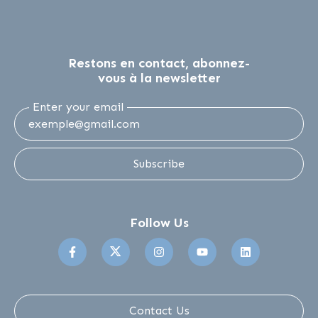
Restons en contact, abonnez-
vous à la newsletter
Enter your email
Subscribe
Follow Us
Suivez-nous sur Facebook
Suivez-nous sur Twitter
Suivez-nous sur Instagr
Suivez-nous sur 
Suivez-no
Contact Us