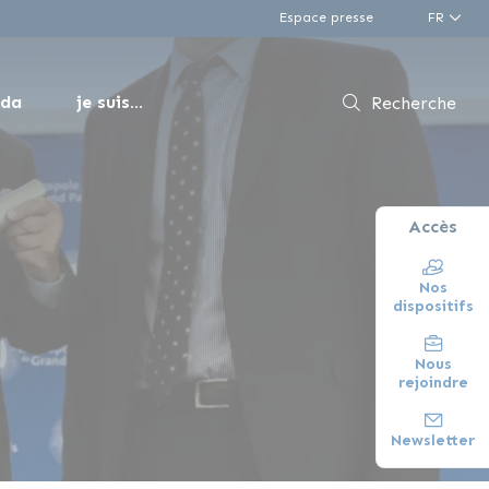
Espace presse
FR
nda
je suis...
Recherche
Accès
Nos
dispositifs
Nous
rejoindre
Newsletter