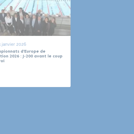
 janvier 2026
Le
1 octobre 2025
pionnats d’Europe de
Le Centre Aquatique O
tion 2026 : J-200 avant le coup
Métropole du Grand Par
voi
accueillera les champio
d’Europe de Natation …