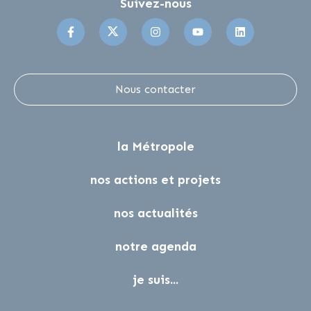
Suivez-nous
Suivez-nous sur Facebook
Suivez-nous sur Twitter
Suivez-nous sur Instagr
Suivez-nous sur 
Suivez-no
Nous contacter
la Métropole
nos actions et projets
nos actualités
notre agenda
je suis...