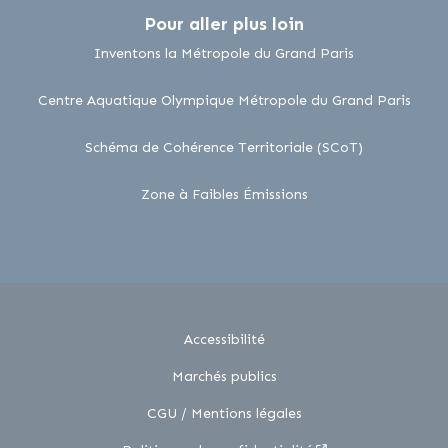
Pour aller plus loin
lien externe
Inventons la Métropole du Grand Paris
lien 
Centre Aquatique Olympique Métropole du Grand Paris
lien externe
Schéma de Cohérence Territoriale (SCoT)
lien externe
Zone à Faibles Émissions
Accessibilité
Marchés publics
CGU / Mentions légales