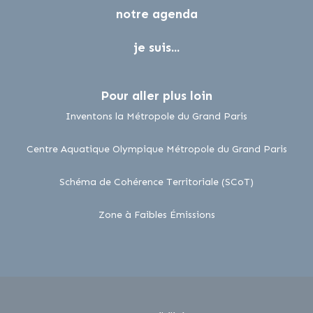
notre agenda
je suis...
Pour aller plus loin
lien externe
Inventons la Métropole du Grand Paris
lien 
Centre Aquatique Olympique Métropole du Grand Paris
lien externe
Schéma de Cohérence Territoriale (SCoT)
lien externe
Zone à Faibles Émissions