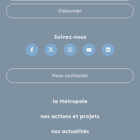
S’abonner
Suivez-nous
Suivez-nous sur Facebook
Suivez-nous sur Twitter
Suivez-nous sur Instagr
Suivez-nous sur 
Suivez-no
Nous contacter
la Métropole
nos actions et projets
nos actualités