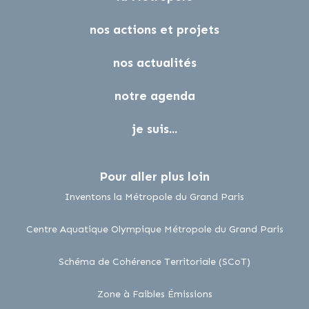
nos actions et projets
nos actualités
notre agenda
je suis...
Pour aller plus loin
lien externe
Inventons la Métropole du Grand Paris
lien 
Centre Aquatique Olympique Métropole du Grand Paris
lien externe
Schéma de Cohérence Territoriale (SCoT)
lien externe
Zone à Faibles Émissions