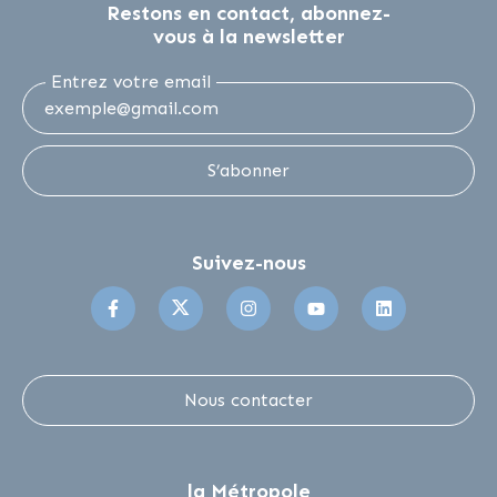
Restons en contact, abonnez-
vous à la newsletter
Entrez votre email
S’abonner
Suivez-nous
Suivez-nous sur Facebook
Suivez-nous sur Twitter
Suivez-nous sur Instagr
Suivez-nous sur 
Suivez-no
Nous contacter
la Métropole