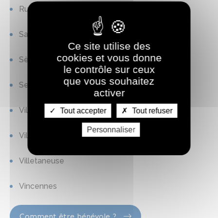
Rueil-Malmaison
Saint-Ouen
Ce site utilise des
cookies et vous donne
Sèvres
le contrôle sur ceux
que vous souhaitez
Sevran
activer
Villejuif
Tout accepter
Tout refuser
Personnaliser
Villeneuve-la-Garenne
Villetaneuse
Vincennes
Comment être bénévole ?