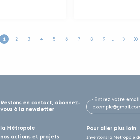
Page courante
Page
Page
Page
Page
Page
Page
Page
Page
1
2
3
4
5
6
7
8
9
…
Entrez votre email
Restons en contact, abonnez-
vous à la newsletter
la Métropole
Pour aller plus loin
nos actions et projets
am
outube
sur Linkedin
Inventons la Métropole d