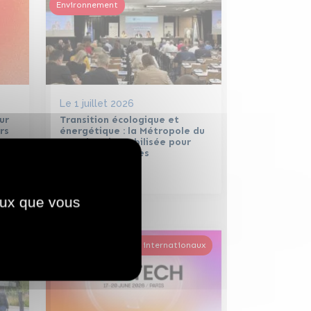
Environnement
Le
1 juillet 2026
ur
Transition écologique et
rs
énergétique : la Métropole du
Grand Paris mobilisée pour
ses 130 communes
ceux que vous
Salons nationaux et internationaux