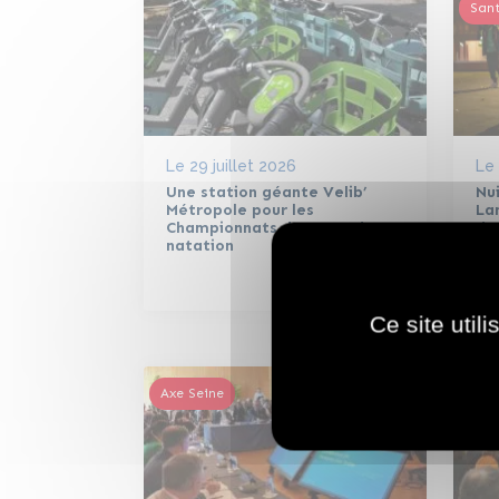
Sant
Le
29 juillet 2026
Le
Une station géante Velib’
Nui
Métropole pour les
La
Championnats d’Europe de
de
natation
mé
Ce site util
Axe Seine