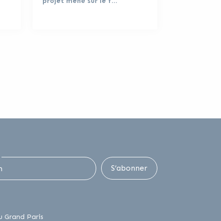
projet mené sur le f…
S’abonner
lien externe
u Grand Paris