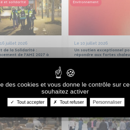
é et solidarité
Environnement
16 juillet 2026
Le
10 juillet 2026
t de la Solidarité :
Un soutien exceptionnel po
ncement de l'AMI 2027 à
répondre aux fortes chaleu
stination des communes
tropolitaines
ise des cookies et vous donne le contrôle sur 
souhaitez activer
Tout accepter
Tout refuser
Personnaliser
Jeux de Paris 2024 et Sports