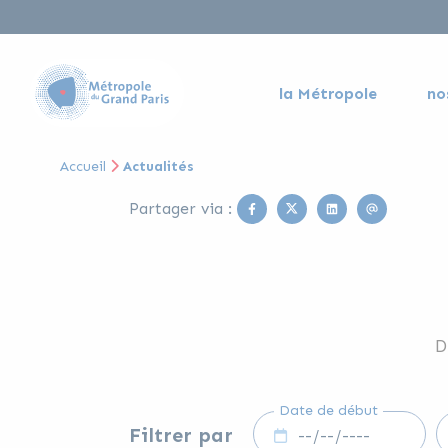
la Métropole
no
Accueil
Actualités
Facebook
Twitter
Linkedin
Email
Partager via :
D
Date de début
Filtrer par