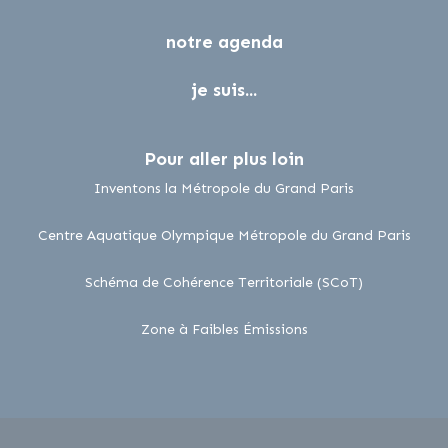
notre agenda
je suis...
Pour aller plus loin
lien externe
Inventons la Métropole du Grand Paris
lien 
Centre Aquatique Olympique Métropole du Grand Paris
lien externe
Schéma de Cohérence Territoriale (SCoT)
lien externe
Zone à Faibles Émissions