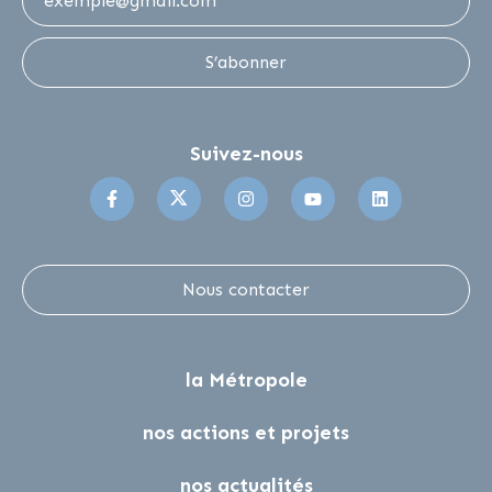
S’abonner
Suivez-nous
Suivez-nous sur Facebook
Suivez-nous sur Twitter
Suivez-nous sur Instagr
Suivez-nous sur 
Suivez-no
Nous contacter
la Métropole
nos actions et projets
nos actualités