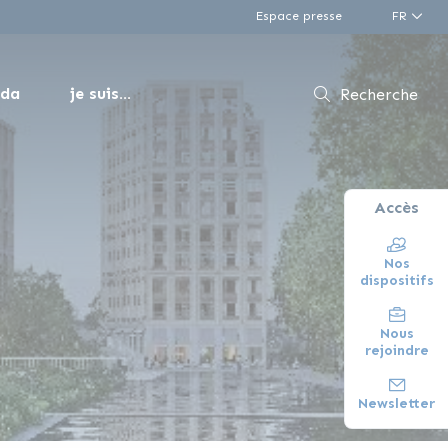
Espace presse
FR
nda
je suis...
Recherche
Accès
Nos
dispositifs
Nous
rejoindre
Newsletter