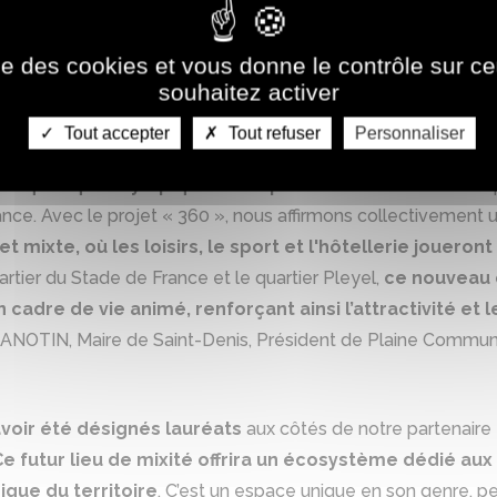
gramme « Inventons la Métropole du Grand Paris »
, qu
uis de voir ce nouvel équipement sortir de terre pour diversif
ise des cookies et vous donne le contrôle sur 
me un lieu de vie ! »,
Patrick OLLIER
, Président de la Métro
souhaitez activer
Tout accepter
Tout refuser
Personnaliser
un nouveau quartier à part entière de Saint-Denis
. Cet
re Aquatique Olympique Métropole du Grand Paris
et la
France. Avec le projet « 360 », nous affirmons collectivement
t mixte, où les loisirs, le sport et l'hôtellerie joueron
rtier du Stade de France et le quartier Pleyel,
ce nouveau q
n cadre de vie animé, renforçant ainsi l’attractivité et
HANOTIN, Maire de Saint-Denis, Président de Plaine Commu
voir été désignés lauréats
aux côtés de notre partenaire
Ce futur lieu de mixité offrira un écosystème dédié aux 
ique du territoire
. C’est un espace unique en son genre, p