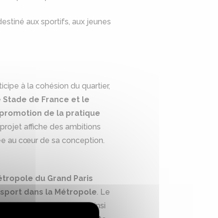
estiné aux sportifs, aux jeunes
ticipe à la cohésion du quartier,
e Stade de France et le
promotion de la pratique
 projet affiche des ambitions
ée au cœur de sa conception.
étropole du Grand Paris
 sport dans la Métropole
. Le
t efficacité
, répondant ainsi