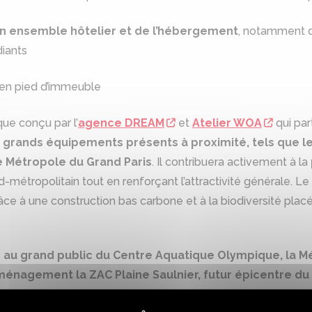
un ensemble hôtelier et de l’hébergement
, notamment d
diants
en pied d’immeuble
ique conçu par l’
agence DREAM
et
Atelier WOA
qui par
es grands équipements présents à proximité, tels que l
 Métropole du Grand Paris
. Il contribuera activement à la
-métropolitain tout en renforçant l’attractivité générale. Le
ce à une construction bas carbone et à la biodiversité plac
e au grand public du Centre Aquatique Olympique, la M
ménagement la ZAC Plaine Saulnier, futur épicentre du
le
vitrine de notre capacité à aménager avec ambition e