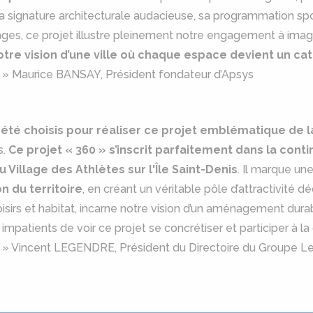
 sa signature architecturale audacieuse, sa programmation sp
ages, ce projet illustre pleinement notre engagement à imagin
otre vision d’une ville où chaque espace devient un ca
. » Maurice BANSAY, Président fondateur d’Apsys
été choisis pour réaliser ce projet emblématique de l
s.
Ce projet « 360 » s’inscrit parfaitement dans la con
 Village des Athlètes sur l'Île Saint-Denis
. Il marque un
n du territoire
, en créant un véritable pôle d’attractivité d
loisirs et habitat, incarne notre vision d’un aménagement du
patients de voir ce projet se concrétiser et participer à la
s. » Vincent LEGENDRE, Président du Directoire du Groupe 