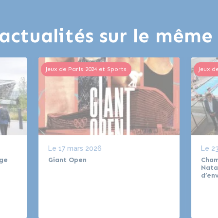
actualités sur le mêm
Jeux de Paris 2024 et Sports
Jeux d
Le
17 mars 2026
Le
23
age
Giant Open
Cham
Nata
d’en