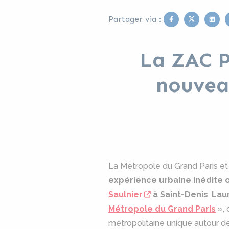
Facebook
Twitter
Link
Partager via :
La ZAC P
nouveau
La Métropole du Grand Paris e
expérience urbaine inédite o
Saulnier
à Saint-Denis
.
Laur
Métropole du Grand Paris
», 
métropolitaine unique autour de