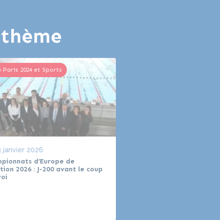
e thème
e Paris 2024 et Sports
Jeux de Paris 2024 et Sports
 janvier 2026
Le
1 octobre 2025
pionnats d’Europe de
Le Centre Aquatique O
tion 2026 : J-200 avant le coup
Métropole du Grand Par
voi
accueillera les champio
d’Europe de Natation …