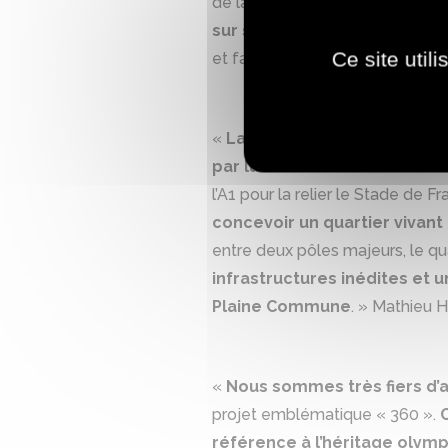
de la
promesse de notre pro
sur ses 3 éditions
! Je me réjo
Ce site util
et faire émerger le quartier com
«
La Plaine Saulnier devient 
par la construction du Cent
l’A1 pour la relier le Stade de 
concevoir un quartier vivant e
entre deux pôles majeurs, le qua
infrastructures inédites et u
Plaine Commune
. » Mathieu 
«
Nous sommes très fiers d’a
projet emblématique « 360 ».
référence à l’héritage olymp