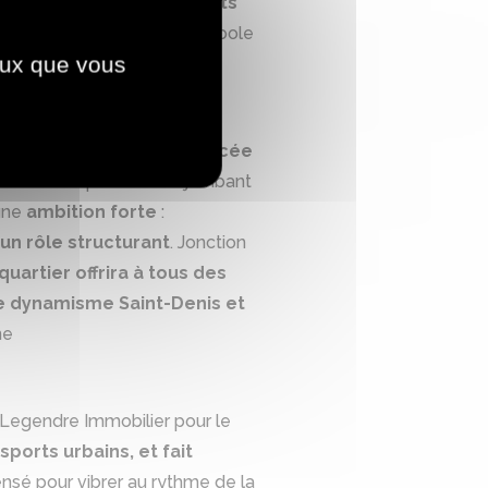
i totalise
91 projets lauréats
ier l’offre sportive en Métropole
ceux que vous
pole du Grand Paris.
te
renaissance
a été
amorcée
 passerelle piétonne enjambant
 une
ambition forte
:
t un rôle structurant
. Jonction
uartier offrira à tous des
 le dynamisme Saint-Denis et
ne
 Legendre Immobilier pour le
sports urbains, et fait
ensé pour vibrer au rythme de la