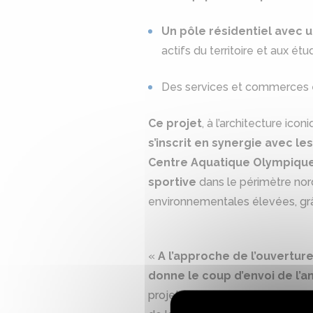
Un pôle résidentiel avec 
actifs du territoire et aux étu
Des services et commerces 
Ce projet
, à l’architecture icon
s’inscrit en synergie avec l
Centre Aquatique Olympique
sportive
dans le périmètre nord
environnementales élevées, grâ
«
A l’approche de l’ouvertur
donne le coup d’envoi de l’a
projet « 360 » sera une véritab