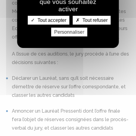
que vous souhaitez
composé à minima de représentants de la
activer
Métropole du Grand Paris et des Porteurs de Sites
concernés. Le jury auditionne successivement les
Tout accepter
Tout refuser
Equipes candidates sur les principaux axes de leurs
Personnaliser
offres finales lors d’une réunion de présentation.
A l’issue de ces auditions, le jury procède à l’une des
décisions suivantes :
Déclarer un Lauréat, sans qu’il soit nécessaire
d’émettre de réserve sur l’offre correspondante, et
classer les autres candidats
Annoncer un Lauréat Pressenti dont l’offre finale
fera l’objet de réserves consignées dans le procès-
verbal du jury, et classer les autres candidats