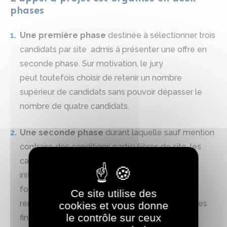
phases
Une première phase
destinée à sélectionner trois
candidats par site admis à présenter une offre en
seconde phase. Sur motivation, le jury
peut toutefois choisir de retenir un nombre
supérieur de candidats sans pouvoir dépasser le
nombre de quatre candidats.
Une seconde phase
durant laquelle sauf mention
contraire des conditions particulières de site, les
candidats retenus constituent d’abord une offre
initiale, puis, après échanges (notamment sous
forme d’ateliers) avec le(s) Porteur(s) de Site,
Ce site utilise des
remettent une offre finale. La sélection des offres
cookies et vous donne
le contrôle sur ceux
finales est effectuée par un jury. Le jury est