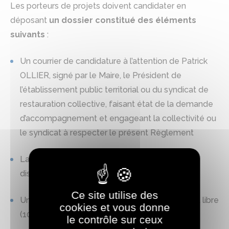
Les porteurs de projets doivent candidater en
déposant
un dossier constitué des éléments
suivants
:
Un courrier de candidature à l’attention de Patrick
OLLIER, signé par le Maire, le Président de
l’établissement public territorial ou du syndicat de
restauration collective, faisant état de la demande
d’accompagnement et engageant la collectivité ou
le syndicat à respecter le présent Règlement
La fiche projet, conformément au modèle
disponible sur le site internet de la Métropole
Ce site utilise des
Un dossier de présentation du projet en format libre
cookies et vous donne
(10 pages maximum)
le contrôle sur ceux